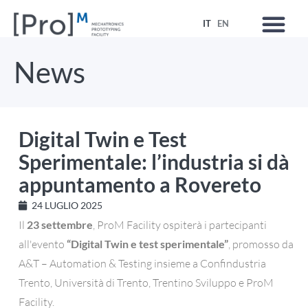
IT
EN
News
Digital Twin e Test
Sperimentale: l’industria si dà
appuntamento a Rovereto
24 LUGLIO 2025
Il
23 settembre
, ProM Facility ospiterà i partecipanti
all'evento
“Digital Twin e test sperimentale”
, promosso da
A&T – Automation & Testing insieme a Confindustria
Trento, Università di Trento, Trentino Sviluppo e ProM
Facility.