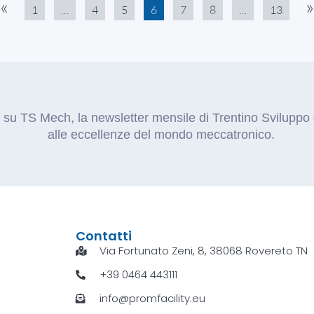
«
»
1
…
4
5
6
7
8
…
13
 su TS Mech, la newsletter mensile di Trentino Sviluppo 
alle eccellenze del mondo meccatronico.
Contatti
Via Fortunato Zeni, 8, 38068 Rovereto TN
+39 0464 443111
info@promfacility.eu